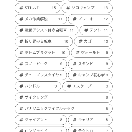
STIレバー
15
ソロキャンプ
13
メカ作業解説
13
ブレーキ
12
電動アシスト付き自転車
11
テント
11
折り畳み自転車
10
カゴ
10
ボトムブラケット
10
ヴォールト
9
スノーピーク
9
スタンド
9
チューブレスタイヤ
9
キャンプ初心者
9
ハンドル
9
エスケープ
9
サイクリング
9
パナソニックサイクルテック
8
ジャイアント
8
キャリア
8
ロングライド
7
テクトロ
7