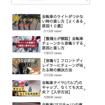
自転車のライトがつかな
い時の直し方【よくある
原因１０選】
211526 views
【整備士が解説】自転車
チェーンから音鳴りする
原因と直し方
178572 views
【音鳴り】フロントディ
レイラーにチェーンが当
たる時の解決方法
131536 views
自転車タイヤ(バルブ)の
キャップ、なくても大丈
夫？【入手方法】
129836 views
自転車(ママチャリ)の適