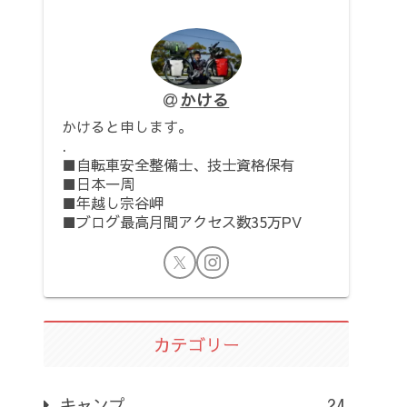
かける
かけると申します。
.
■自転車安全整備士、技士資格保有
■日本一周
■年越し宗谷岬
■ブログ最高月間アクセス数35万PV
カテゴリー
キャンプ
24