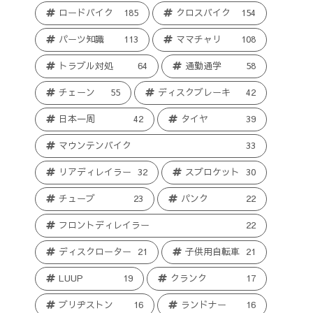
ロードバイク
185
クロスバイク
154
パーツ知識
113
ママチャリ
108
トラブル対処
64
通勤通学
58
チェーン
55
ディスクブレーキ
42
日本一周
42
タイヤ
39
マウンテンバイク
33
リアディレイラー
32
スプロケット
30
チューブ
23
パンク
22
フロントディレイラー
22
ディスクローター
21
子供用自転車
21
LUUP
19
クランク
17
ブリヂストン
16
ランドナー
16