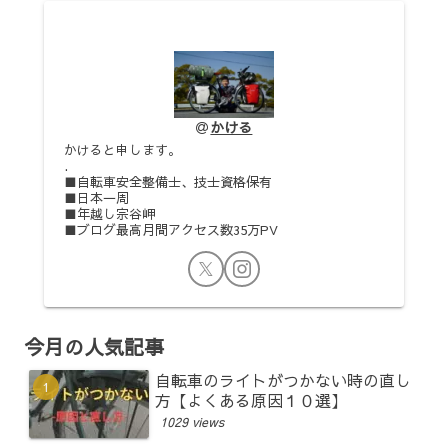
かける
かけると申します。
.
■自転車安全整備士、技士資格保有
■日本一周
■年越し宗谷岬
■ブログ最高月間アクセス数35万PV
今月の人気記事
自転車のライトがつかない時の直し
方【よくある原因１０選】
1029 views