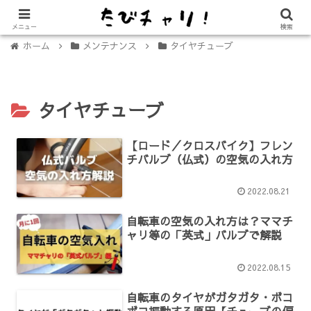
【免許不要に！】電動キックボード「LUUP（ループ）」の始め方
メニュー
検索
ホーム
メンテナンス
タイヤチューブ
タイヤチューブ
【ロード／クロスバイク】フレン
チバルブ（仏式）の空気の入れ方
2022.08.21
自転車の空気の入れ方は？ママチ
ャリ等の「英式」バルブで解説
2022.08.15
自転車のタイヤがガタガタ・ボコ
ボコ振動する原因【チューブの偏