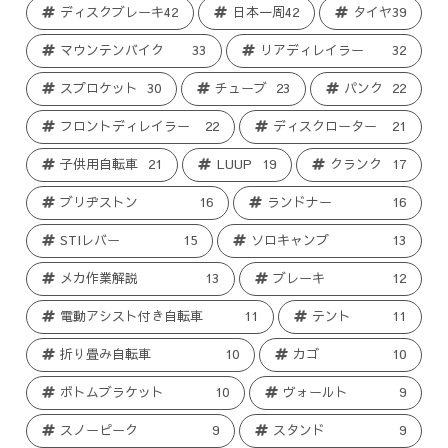
ディスクブレーキ
42
日本一周
42
タイヤ
39
マウンテンバイク
33
リアディレイラー
32
スプロケット
30
チューブ
23
パンク
22
フロントディレイラー
22
ディスクローター
21
子供用自転車
21
LUUP
19
クランク
17
ブリヂストン
16
ランドナー
16
STIレバー
15
ソロキャンプ
13
メカ作業解説
13
ブレーキ
12
電動アシスト付き自転車
11
テント
11
折り畳み自転車
10
カゴ
10
ボトムブラケット
10
ヴォールト
9
スノーピーク
9
スタンド
9