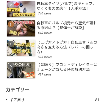
自転車タイヤ(バルブ)のキャップ、
なくても大丈夫？【入手方法】
740 views
自転車のバルブ根元から空気が漏れ
る原因は？【整備士が解説】
619 views
【上げ方／下げ方】自転車サドルの
高さを変える方法〈レバーの回し
方〉
575 views
【音鳴り】フロントディレイラーに
チェーンが当たる時の解決方法
431 views
カテゴリー
ギア周り
81