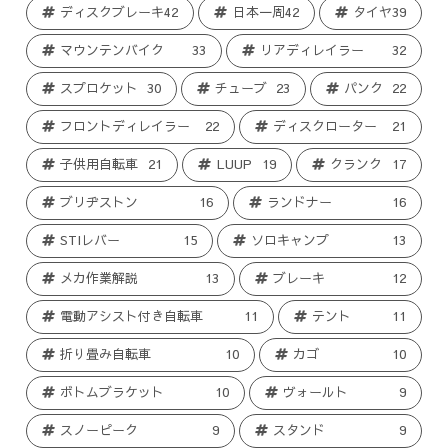
ディスクブレーキ
42
日本一周
42
タイヤ
39
マウンテンバイク
33
リアディレイラー
32
スプロケット
30
チューブ
23
パンク
22
フロントディレイラー
22
ディスクローター
21
子供用自転車
21
LUUP
19
クランク
17
ブリヂストン
16
ランドナー
16
STIレバー
15
ソロキャンプ
13
メカ作業解説
13
ブレーキ
12
電動アシスト付き自転車
11
テント
11
折り畳み自転車
10
カゴ
10
ボトムブラケット
10
ヴォールト
9
スノーピーク
9
スタンド
9