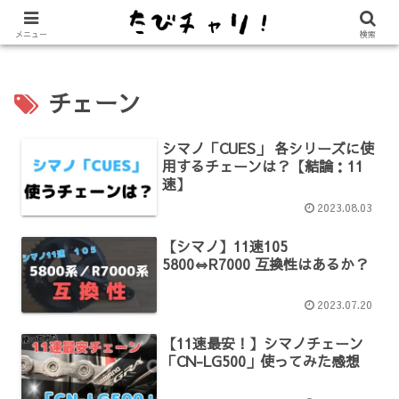
【免許不要に！】電動キックボード「LUUP（ループ）」の始め方
メニュー
検索
チェーン
シマノ「CUES」 各シリーズに使
用するチェーンは？【結論：11
速】
2023.08.03
【シマノ】11速105
5800⇔R7000 互換性はあるか？
2023.07.20
【11速最安！】シマノチェーン
「CN-LG500」使ってみた感想