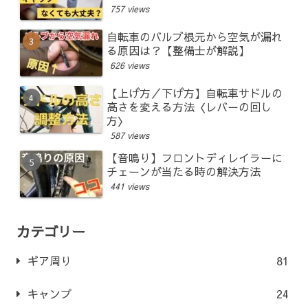
757 views
自転車のバルブ根元から空気が漏れ
る原因は？【整備士が解説】
626 views
【上げ方／下げ方】自転車サドルの
高さを変える方法〈レバーの回し
方〉
587 views
【音鳴り】フロントディレイラーに
チェーンが当たる時の解決方法
441 views
カテゴリー
ギア周り
81
キャンプ
24