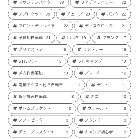
マウンテンバイク
33
リアディレイラー
32
スプロケット
30
チューブ
23
パンク
22
フロントディレイラー
22
ディスクローター
21
子供用自転車
21
LUUP
19
クランク
17
ブリヂストン
16
ランドナー
16
STIレバー
15
ソロキャンプ
13
メカ作業解説
13
ブレーキ
12
電動アシスト付き自転車
11
テント
11
折り畳み自転車
10
カゴ
10
ボトムブラケット
10
ヴォールト
9
スノーピーク
9
スタンド
9
チューブレスタイヤ
9
キャンプ初心者
9