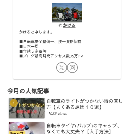
かける
かけると申します。
.
■自転車安全整備士、技士資格保有
■日本一周
■年越し宗谷岬
■ブログ最高月間アクセス数35万PV
今月の人気記事
自転車のライトがつかない時の直し
方【よくある原因１０選】
1029 views
自転車タイヤ(バルブ)のキャップ、
なくても大丈夫？【入手方法】