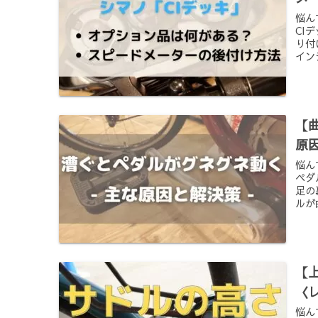
悩ん
CI
り付
イン
【
原
悩ん
ペダ
足の
ルが
【
〈
悩ん