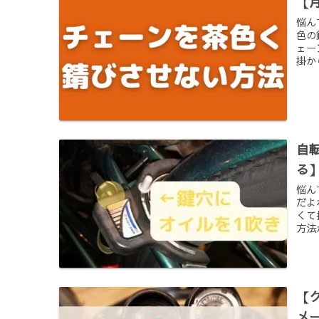
【
悩ん
色の
ェー
掛か
自
る
悩ん
だよ
くて
方法
【
メ