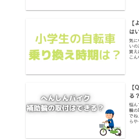
【
は
気に
いの
買え
こん
【
る
悩ん
輪の
でね
らや