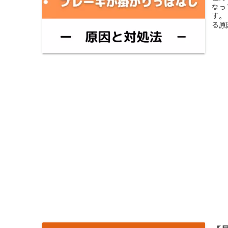
なっ
す。
る原