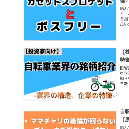
違
悩ん
と「
を指
たい
【
特
投資
な企
知ら
を教
自
【
悩ん