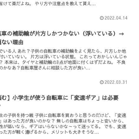
省けて楽だよね。 やり方や注意点を教えて貰え...
2022.04.14
転車の補助輪が片方しかつかない（浮いている）→
題ない理由
でいる人 あれ？子供の自転車の補助輪をよく見たら、片方しか地
付いていない。 片方は浮いている状態。 これっておかしいんじゃ
？ 本来は、タイヤと補助輪の3点が地面に付くはずだよね。 不良
のかなあ？自転車屋さんに相談した方が良い...
2022.03.31
悩む】小学生が使う自転車に「変速ギア」は必要
？
生の子供を持つ親 子供に自転車を買おうと思うのだけど、「変速
」はあった方が良いのかな？ 無しの自転車はちょっと安いから、
性が低いなら、ギアはいらないかな～って迷ってる。 でも、変速
った方が軽く漕げるから、メリットも大きそうな...