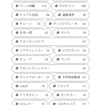
パーツ知識
113
ママチャリ
108
トラブル対処
64
通勤通学
58
チェーン
55
ディスクブレーキ
42
日本一周
42
タイヤ
39
マウンテンバイク
33
リアディレイラー
32
スプロケット
30
チューブ
23
パンク
22
フロントディレイラー
22
ディスクローター
21
子供用自転車
21
LUUP
19
クランク
17
ブリヂストン
16
ランドナー
16
STIレバー
15
ソロキャンプ
13