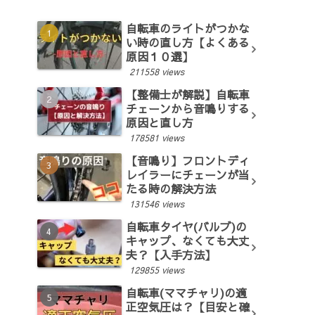
自転車のライトがつかな
い時の直し方【よくある
原因１０選】
211558 views
【整備士が解説】自転車
チェーンから音鳴りする
原因と直し方
178581 views
【音鳴り】フロントディ
レイラーにチェーンが当
たる時の解決方法
131546 views
自転車タイヤ(バルブ)の
キャップ、なくても大丈
夫？【入手方法】
129855 views
自転車(ママチャリ)の適
正空気圧は？【目安と確