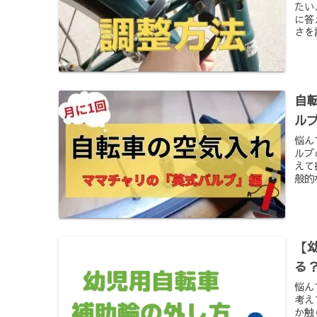
たい
に答
さを
自
ル
悩ん
ルブ
えて
般的
【
る
悩ん
考え
か触