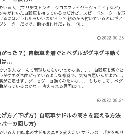
でいる人 （ブリヂストンの「クロスファイヤージュニア」など）
デッキが付いた自転車を持っているのだけど、スピードメーターを取
けるにはどうしたらいいのだろう？ 初めから付いているのはギア
ジケーターだけで、他は後付けだよね。 何...
2022.08.25
曲がった？】自転車を漕ぐとペダルがグネグネ動く
因は…
でいる人 なーんて表現したらいいのかなあ、、、 自転車を漕ぐと
ルがグネグネ曲がっているような感覚で、気持ち悪いんだよね…。
裏が安定せず、グニョグニョ動くみたいな…。 もしかして、ペダ
曲がっているのかな？ 考えられる原因は何...
2022.08.24
上げ方／下げ方】自転車サドルの高さを変える方法
レバーの回し方〉
でいる人 自転車のサドルの高さを変えたい サドルの上げ方を知り