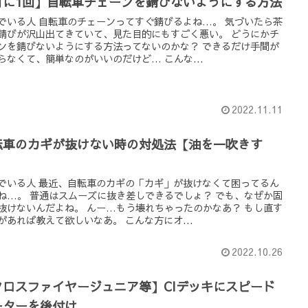
月に1回】自転車チェーンを錆びないようにする方法
でいる人 自転車のチェーンってすぐ錆びるよね…。 気づいたら茶
錆びが沢山出てきていて、見た目的にもすごく悪い。 どうにかチ
ンを錆びないようにする方法ってないのかな？ できるだけ手間が
らなくて、簡単なのがいいのだけど… こんな...
2022.11.11
転車のカギが抜けない時の対処法【油を一吹きす
】
でいる人 最近、自転車のカギの「カギ」が抜けなくて困ってるん
ね…。 普通はスムーズに抜き差しできるでしょ？ でも、なぜか固
抜けないんだよね。 んー…もう壊れちゃったのかなあ？ もし直す
があれば教えて欲しいなあ。 こんな方にオ...
2022.10.26
クロスファイヤージュニア等】CIデッキにスピード
ーターを後付け