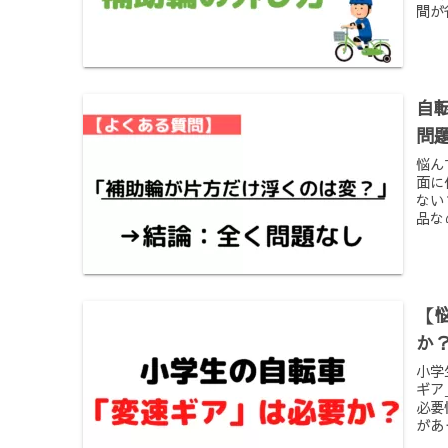
間が
自
問
悩ん
面に
ない
品な
【
か
小学
ギア
必要
があ