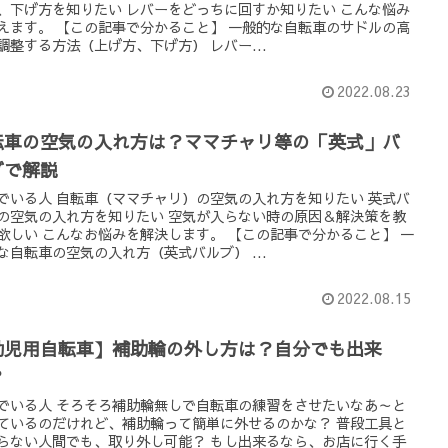
、下げ方を知りたい レバーをどっちに回すか知りたい こんな悩み
えます。 【この記事で分かること】 一般的な自転車のサドルの高
調整する方法（上げ方、下げ方） レバー...
2022.08.23
転車の空気の入れ方は？ママチャリ等の「英式」バ
ブで解説
でいる人 自転車（ママチャリ）の空気の入れ方を知りたい 英式バ
の空気の入れ方を知りたい 空気が入らない時の原因＆解決策を教
欲しい こんなお悩みを解決します。 【この記事で分かること】 一
な自転車の空気の入れ方（英式バルブ） ...
2022.08.15
幼児用自転車】補助輪の外し方は？自分でも出来
？
でいる人 そろそろ補助輪無しで自転車の練習をさせたいなあ～と
ているのだけれど、補助輪って簡単に外せるのかな？ 普段工具と
らない人間でも、取り外し可能？ もし出来るなら、お店に行く手