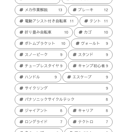
メカ作業解説
13
ブレーキ
12
電動アシスト付き自転車
11
テント
11
折り畳み自転車
10
カゴ
10
ボトムブラケット
10
ヴォールト
9
スノーピーク
9
スタンド
9
チューブレスタイヤ
9
キャンプ初心者
9
ハンドル
9
エスケープ
9
サイクリング
9
パナソニックサイクルテック
8
ジャイアント
8
キャリア
8
ロングライド
7
テクトロ
7