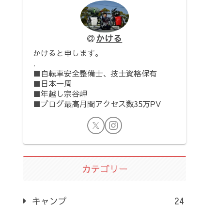
かける
かけると申します。
.
■自転車安全整備士、技士資格保有
■日本一周
■年越し宗谷岬
■ブログ最高月間アクセス数35万PV
カテゴリー
キャンプ
24