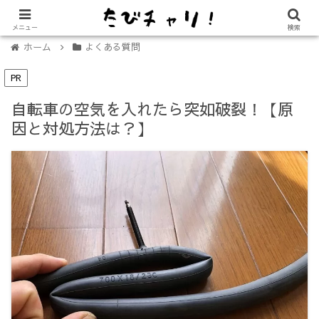
【免許不要に！】電動キックボード「LUUP（ループ）」の始め方
メニュー
検索
ホーム
よくある質問
PR
自転車の空気を入れたら突如破裂！【原
因と対処方法は？】