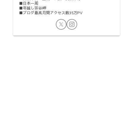
■日本一周
■年越し宗谷岬
■ブログ最高月間アクセス数35万PV