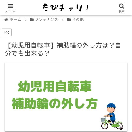
【免許不要に！】電動キックボード「LUUP（ループ）」の始め方
メニュー
検索
ホーム
メンテナンス
その他
PR
【幼児用自転車】補助輪の外し方は？自
分でも出来る？