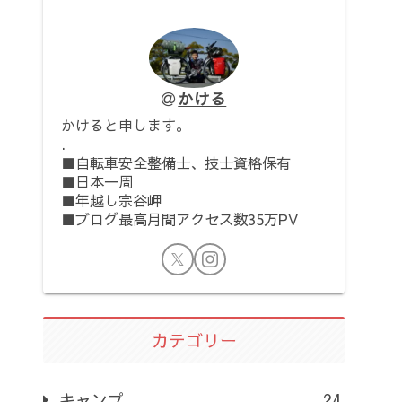
かける
かけると申します。
.
■自転車安全整備士、技士資格保有
■日本一周
■年越し宗谷岬
■ブログ最高月間アクセス数35万PV
カテゴリー
キャンプ
24