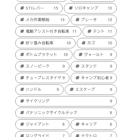
STIレバー
15
ソロキャンプ
13
メカ作業解説
13
ブレーキ
12
電動アシスト付き自転車
11
テント
11
折り畳み自転車
10
カゴ
10
ボトムブラケット
10
ヴォールト
9
スノーピーク
9
スタンド
9
チューブレスタイヤ
9
キャンプ初心者
9
ハンドル
9
エスケープ
9
サイクリング
9
パナソニックサイクルテック
8
ジャイアント
8
キャリア
8
ロングライド
7
テクトロ
7