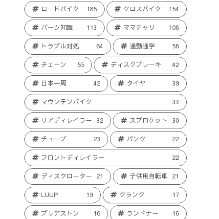
ロードバイク
185
クロスバイク
154
パーツ知識
113
ママチャリ
108
トラブル対処
64
通勤通学
58
チェーン
55
ディスクブレーキ
42
日本一周
42
タイヤ
39
マウンテンバイク
33
リアディレイラー
32
スプロケット
30
チューブ
23
パンク
22
フロントディレイラー
22
ディスクローター
21
子供用自転車
21
LUUP
19
クランク
17
ブリヂストン
16
ランドナー
16