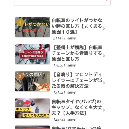
自転車のライトがつかな
い時の直し方【よくある
原因１０選】
211479 views
【整備士が解説】自転車
チェーンから音鳴りする
原因と直し方
178561 views
【音鳴り】フロントディ
レイラーにチェーンが当
たる時の解決方法
131521 views
自転車タイヤ(バルブ)の
キャップ、なくても大丈
夫？【入手方法】
129799 views
自転車(ママチャリ)の適