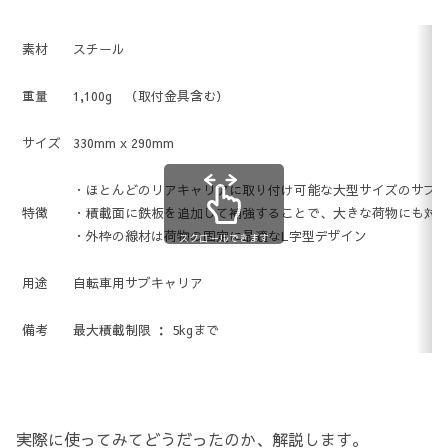
素材
スチール
重量
1,100g （取付金具含む）
サイズ
330mm x 290mm
・ほとんどのリアキャリアに取り付け可能な大型サイズのサブ
特徴
・積載面に鉄板を追加して補強することで、大きな荷物にも対
・外枠の線材は荷物の固定に最適なL字型デザイン
スクロールできます
用途
自転車用サブキャリア
備考
最大積載制限 ： 5kgまで
実際に使ってみてどうだったのか、解説します。