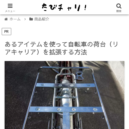
【免許不要に！】電動キックボード「LUUP（ループ）」の始め方
メニュー
検索
ホーム
商品紹介
PR
あるアイテムを使って自転車の荷台（リ
アキャリア）を拡張する方法