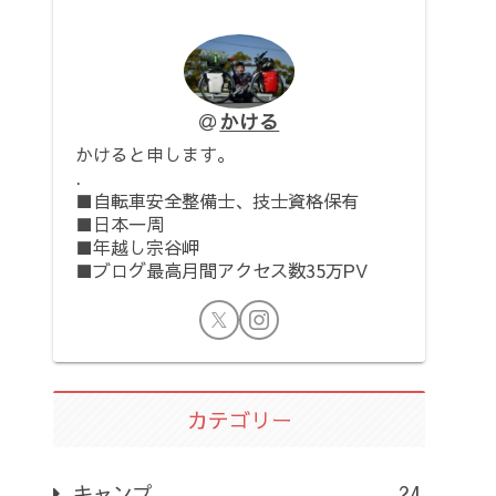
かける
かけると申します。
.
■自転車安全整備士、技士資格保有
■日本一周
■年越し宗谷岬
■ブログ最高月間アクセス数35万PV
カテゴリー
キャンプ
24