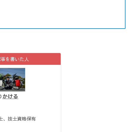
記事を書いた人
かける
。
士、技士資格保有