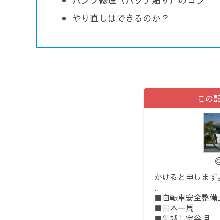
パンク修理（パッチ貼り）のコツ
やり直しはできるのか？
この
かけると申します
.
■自転車安全整備
■日本一周
■年越し宗谷岬