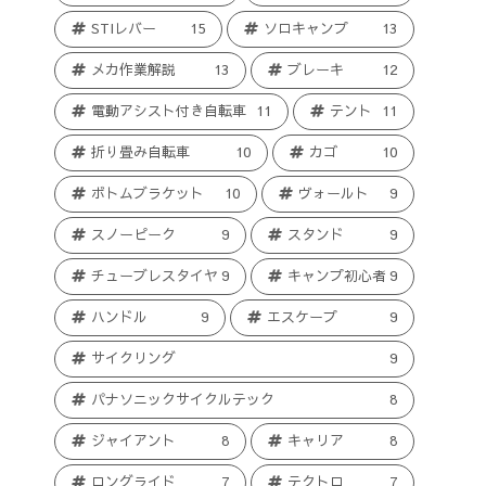
STIレバー
15
ソロキャンプ
13
メカ作業解説
13
ブレーキ
12
電動アシスト付き自転車
11
テント
11
折り畳み自転車
10
カゴ
10
ボトムブラケット
10
ヴォールト
9
スノーピーク
9
スタンド
9
チューブレスタイヤ
9
キャンプ初心者
9
ハンドル
9
エスケープ
9
サイクリング
9
パナソニックサイクルテック
8
ジャイアント
8
キャリア
8
ロングライド
7
テクトロ
7