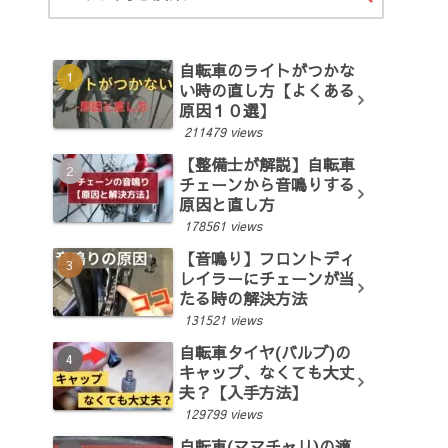
自転車のライトがつかな
い時の直し方【よくある
原因１０選】
211479 views
【整備士が解説】自転車
チェーンから音鳴りする
原因と直し方
178561 views
【音鳴り】フロントディ
レイラーにチェーンが当
たる時の解決方法
131521 views
自転車タイヤ(バルブ)の
キャップ、なくても大丈
夫？【入手方法】
129799 views
自転車(ママチャリ)の適