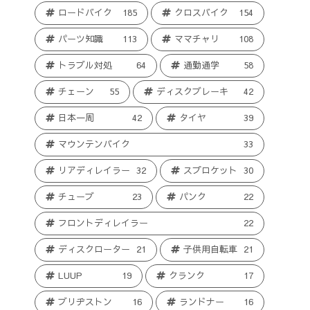
ロードバイク
185
クロスバイク
154
パーツ知識
113
ママチャリ
108
トラブル対処
64
通勤通学
58
チェーン
55
ディスクブレーキ
42
日本一周
42
タイヤ
39
マウンテンバイク
33
リアディレイラー
32
スプロケット
30
チューブ
23
パンク
22
フロントディレイラー
22
ディスクローター
21
子供用自転車
21
LUUP
19
クランク
17
ブリヂストン
16
ランドナー
16