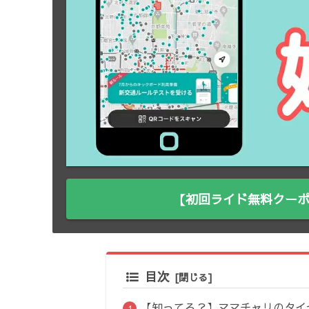
【初回ライド無料クーポ
目次
【知ってる？】ママチャリのタイ