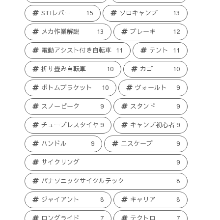
STIレバー
15
ソロキャンプ
13
メカ作業解説
13
ブレーキ
12
電動アシスト付き自転車
11
テント
11
折り畳み自転車
10
カゴ
10
ボトムブラケット
10
ヴォールト
9
スノーピーク
9
スタンド
9
チューブレスタイヤ
9
キャンプ初心者
9
ハンドル
9
エスケープ
9
サイクリング
9
パナソニックサイクルテック
8
ジャイアント
8
キャリア
8
ロングライド
7
テクトロ
7