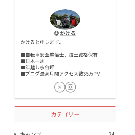
かける
かけると申します。
.
■自転車安全整備士、技士資格保有
■日本一周
■年越し宗谷岬
■ブログ最高月間アクセス数35万PV
カテゴリー
キャンプ
24