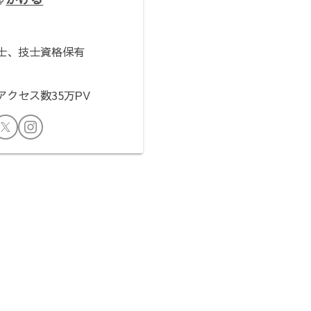
。
士、技士資格保有
クセス数35万PV