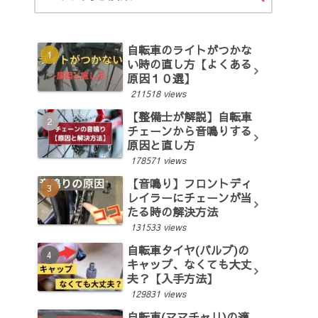
自転車のライトがつかな
い時の直し方【よくある
原因１０選】
211518 views
【整備士が解説】自転車
チェーンから音鳴りする
原因と直し方
178571 views
【音鳴り】フロントディ
レイラーにチェーンが当
たる時の解決方法
131533 views
自転車タイヤ(バルブ)の
キャップ、なくても大丈
夫？【入手方法】
129831 views
自転車(ママチャリ)の適