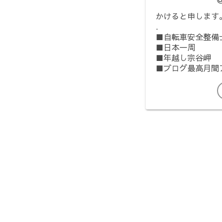
かけると申します
.
■自転車安全整備
■日本一周
■年越し宗谷岬
■ブログ最高月間ア