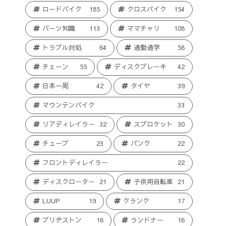
ロードバイク
185
クロスバイク
154
パーツ知識
113
ママチャリ
108
トラブル対処
64
通勤通学
58
チェーン
55
ディスクブレーキ
42
日本一周
42
タイヤ
39
マウンテンバイク
33
リアディレイラー
32
スプロケット
30
チューブ
23
パンク
22
フロントディレイラー
22
ディスクローター
21
子供用自転車
21
LUUP
19
クランク
17
ブリヂストン
16
ランドナー
16