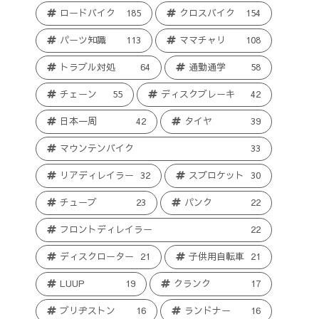
ロードバイク
185
クロスバイク
154
パーツ知識
113
ママチャリ
108
トラブル対処
64
通勤通学
58
チェーン
55
ディスクブレーキ
42
日本一周
42
タイヤ
39
マウンテンバイク
33
リアディレイラー
32
スプロケット
30
チューブ
23
パンク
22
フロントディレイラー
22
ディスクローター
21
子供用自転車
21
LUUP
19
クランク
17
ブリヂストン
16
ランドナー
16