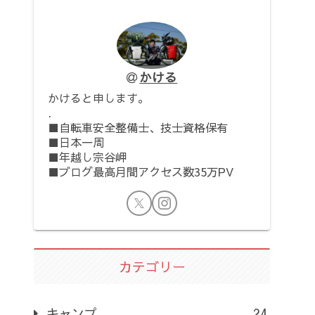
かける
かけると申します。
.
■自転車安全整備士、技士資格保有
■日本一周
■年越し宗谷岬
■ブログ最高月間アクセス数35万PV
カテゴリー
キャンプ
24