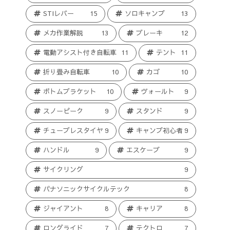
STIレバー
15
ソロキャンプ
13
メカ作業解説
13
ブレーキ
12
電動アシスト付き自転車
11
テント
11
折り畳み自転車
10
カゴ
10
ボトムブラケット
10
ヴォールト
9
スノーピーク
9
スタンド
9
チューブレスタイヤ
9
キャンプ初心者
9
ハンドル
9
エスケープ
9
サイクリング
9
パナソニックサイクルテック
8
ジャイアント
8
キャリア
8
ロングライド
7
テクトロ
7