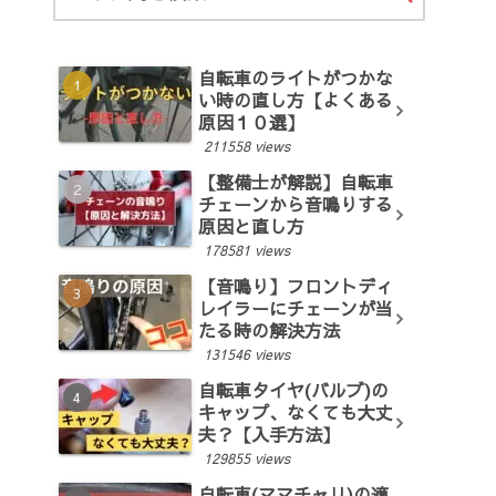
自転車のライトがつかな
い時の直し方【よくある
原因１０選】
211558 views
【整備士が解説】自転車
チェーンから音鳴りする
原因と直し方
178581 views
【音鳴り】フロントディ
レイラーにチェーンが当
たる時の解決方法
131546 views
自転車タイヤ(バルブ)の
キャップ、なくても大丈
夫？【入手方法】
129855 views
自転車(ママチャリ)の適