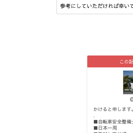
参考にしていただければ幸い
この
かけると申します
.
■自転車安全整備
■日本一周