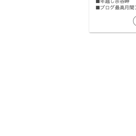
■年越し宗谷岬
■ブログ最高月間ア