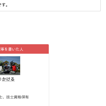
です。
記事を書いた人
かける
。
士、技士資格保有