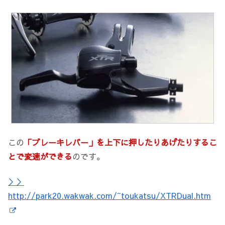
この
「ブレーキレバー」を上下に押したりあげたりするこ
とで変速ができる
のです。
＞＞
http://park20.wakwak.com/~toukatsu/XTRDual.htm