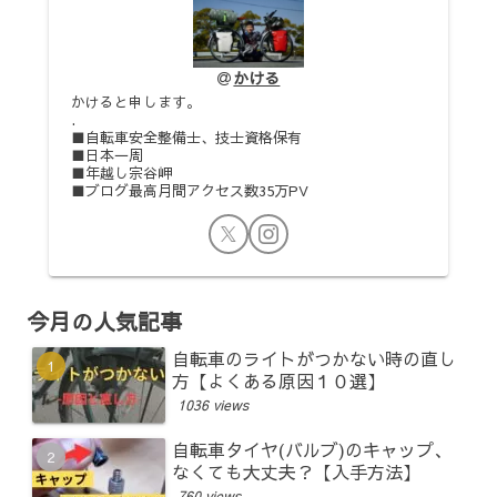
かける
かけると申します。
.
■自転車安全整備士、技士資格保有
■日本一周
■年越し宗谷岬
■ブログ最高月間アクセス数35万PV
今月の人気記事
自転車のライトがつかない時の直し
方【よくある原因１０選】
1036 views
自転車タイヤ(バルブ)のキャップ、
なくても大丈夫？【入手方法】
760 views