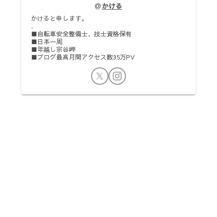
かける
かけると申します。
.
■自転車安全整備士、技士資格保有
■日本一周
■年越し宗谷岬
■ブログ最高月間アクセス数35万PV