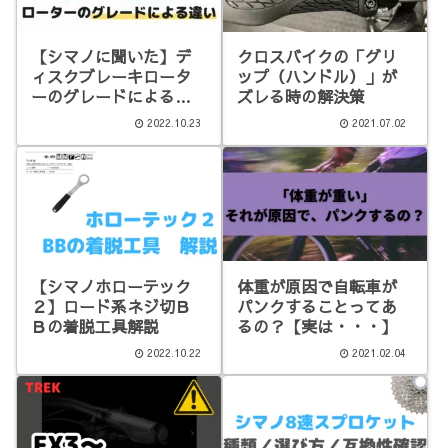
【シマノに聞いた】デ
クロスバイクの「グリ
ィスクブレーキロータ
ップ（ハンドル）」が
ーのグレードによる違
ズレる時の解決策
い
2022.10.23
2021.07.02
【シマノホローテック
体重が原因で自転車が
２】ロード系ネジ切Ｂ
パンクすることってあ
Ｂの着脱工具解説
るの？【実は・・・】
2022.10.22
2021.02.04