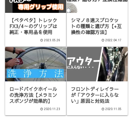
【ベタベタ】トレック
シマノ８速スプロケッ
FX3/4～のグリップは
トの種類と選び方【+互
純正・専用品を使用
換性の確認方法】
2023.05.26
2022.04.17
ロードバイクホイール
フロントディレイラー
の洗浄方法【メラミン
が「アウターに入らな
スポンジが効果的】
い」原因と対処法
2020.11.23
2020.11.05