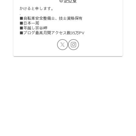
かける
かけると申します。
.
■自転車安全整備士、技士資格保有
■日本一周
■年越し宗谷岬
■ブログ最高月間アクセス数35万PV