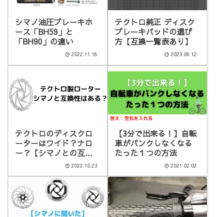
シマノ油圧ブレーキホ
テクトロ純正 ディスク
ース「BH59」と
ブレーキパッドの選び
「BH90」の違い
方【互換一覧表あり】
2022.11.18
2023.06.12
テクトロのディスクロ
【3分で出来る！】自転
ーターはワイド？ナロ
車がパンクしなくなる
ー？【シマノとの互換
たった１つの方法
性】
2022.10.23
2021.02.02