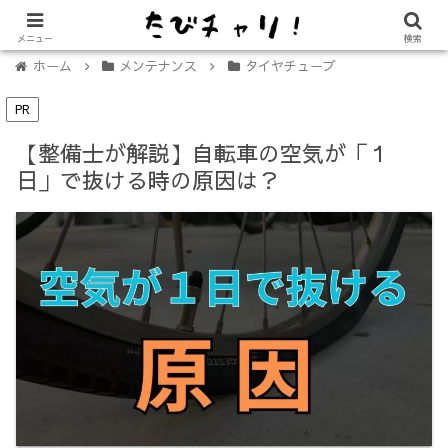
【免許不要に！】電動キックボード「LUUP（ループ）」の始め方
メニュー
検索
ホーム
メンテナンス
タイヤチューブ
PR
【整備士が解説】自転車の空気が「１
日」で抜ける時の原因は？