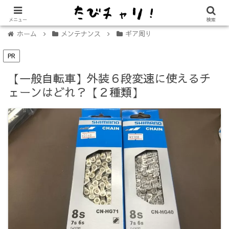
【免許不要に！】電動キックボード「LUUP（ループ）」の始め方
メニュー
検索
ホーム
メンテナンス
ギア周り
PR
【一般自転車】外装６段変速に使えるチ
ェーンはどれ？【２種類】