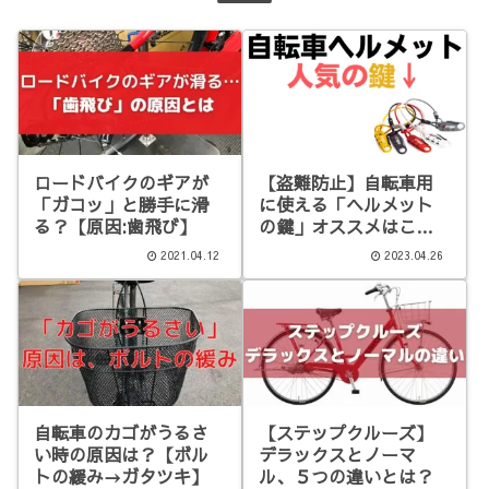
ロードバイクのギアが
【盗難防止】自転車用
「ガコッ」と勝手に滑
に使える「ヘルメット
る？【原因:歯飛び】
の鍵」オススメはこ
れ！
2021.04.12
2023.04.26
自転車のカゴがうるさ
【ステップクルーズ】
い時の原因は？【ボル
デラックスとノーマ
トの緩み→ガタツキ】
ル、５つの違いとは？