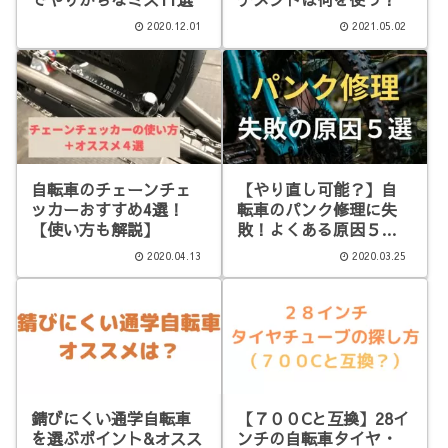
2020.12.01
2021.05.02
自転車のチェーンチェ
【やり直し可能？】自
ッカーおすすめ4選！
転車のパンク修理に失
【使い方も解説】
敗！よくある原因５選
＋コツ
2020.04.13
2020.03.25
錆びにくい通学自転車
【７００Cと互換】28イ
を選ぶポイント&オスス
ンチの自転車タイヤ・