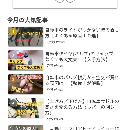
今月の人気記事
自転車のライトがつかない時の直し
方【よくある原因１０選】
1009 views
自転車タイヤ(バルブ)のキャップ、
なくても大丈夫？【入手方法】
763 views
自転車のバルブ根元から空気が漏れ
る原因は？【整備士が解説】
646 views
【上げ方／下げ方】自転車サドルの
高さを変える方法〈レバーの回し
方〉
585 views
【音鳴り】フロントディレイラーに