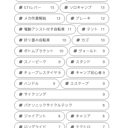
STIレバー
15
ソロキャンプ
13
メカ作業解説
13
ブレーキ
12
電動アシスト付き自転車
11
テント
11
折り畳み自転車
10
カゴ
10
ボトムブラケット
10
ヴォールト
9
スノーピーク
9
スタンド
9
チューブレスタイヤ
9
キャンプ初心者
9
ハンドル
9
エスケープ
9
サイクリング
9
パナソニックサイクルテック
8
ジャイアント
8
キャリア
8
ロングライド
7
テクトロ
7