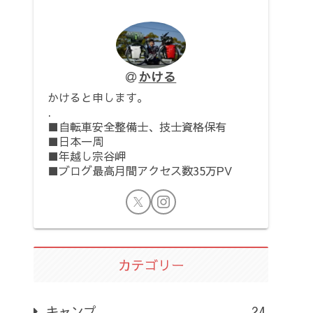
かける
かけると申します。
.
■自転車安全整備士、技士資格保有
■日本一周
■年越し宗谷岬
■ブログ最高月間アクセス数35万PV
カテゴリー
キャンプ
24