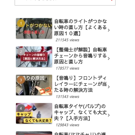
自転車のライトがつかな
い時の直し方【よくある
原因１０選】
211545 views
【整備士が解説】自転車
チェーンから音鳴りする
原因と直し方
178577 views
【音鳴り】フロントディ
レイラーにチェーンが当
たる時の解決方法
131543 views
自転車タイヤ(バルブ)の
キャップ、なくても大丈
夫？【入手方法】
129843 views
自転車(ママチャリ)の適