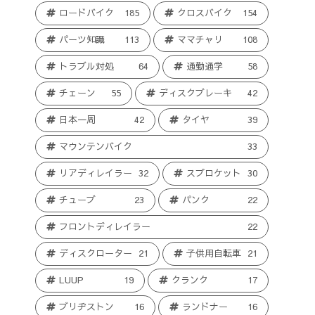
ロードバイク
185
クロスバイク
154
パーツ知識
113
ママチャリ
108
トラブル対処
64
通勤通学
58
チェーン
55
ディスクブレーキ
42
日本一周
42
タイヤ
39
マウンテンバイク
33
リアディレイラー
32
スプロケット
30
チューブ
23
パンク
22
フロントディレイラー
22
ディスクローター
21
子供用自転車
21
LUUP
19
クランク
17
ブリヂストン
16
ランドナー
16