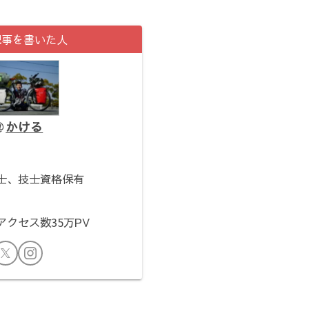
記事を書いた人
かける
。
士、技士資格保有
クセス数35万PV