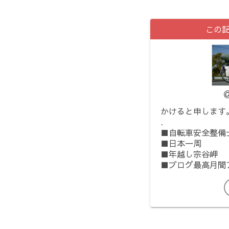
この
かけると申します
.
■自転車安全整備
■日本一周
■年越し宗谷岬
■ブログ最高月間ア