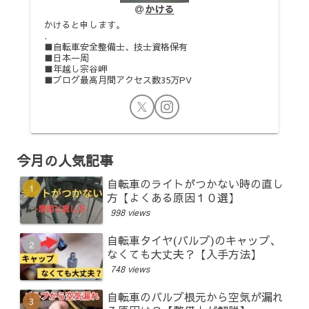
かける
かけると申します。
.
■自転車安全整備士、技士資格保有
■日本一周
■年越し宗谷岬
■ブログ最高月間アクセス数35万PV
今月の人気記事
自転車のライトがつかない時の直し
方【よくある原因１０選】
998 views
自転車タイヤ(バルブ)のキャップ、
なくても大丈夫？【入手方法】
748 views
自転車のバルブ根元から空気が漏れ