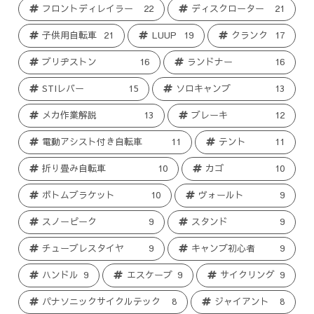
フロントディレイラー
22
ディスクローター
21
子供用自転車
21
LUUP
19
クランク
17
ブリヂストン
16
ランドナー
16
STIレバー
15
ソロキャンプ
13
メカ作業解説
13
ブレーキ
12
電動アシスト付き自転車
11
テント
11
折り畳み自転車
10
カゴ
10
ボトムブラケット
10
ヴォールト
9
スノーピーク
9
スタンド
9
チューブレスタイヤ
9
キャンプ初心者
9
ハンドル
9
エスケープ
9
サイクリング
9
パナソニックサイクルテック
8
ジャイアント
8