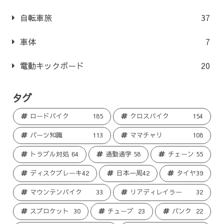
自転車旅
37
車体
7
電動キックボード
20
タグ
ロードバイク
185
クロスバイク
154
パーツ知識
113
ママチャリ
108
トラブル対処
64
通勤通学
58
チェーン
55
ディスクブレーキ
42
日本一周
42
タイヤ
39
マウンテンバイク
33
リアディレイラー
32
スプロケット
30
チューブ
23
パンク
22