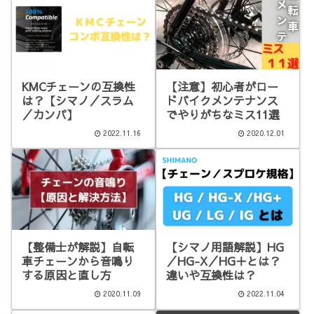
KMCチェーンの互換性
【注意】初心者がロー
は？【シマノ／スラム
ドバイクメンテナンス
／カンパ】
でやりがちなミス11選
2022.11.16
2020.12.01
【整備士が解説】自転
【シマノ用語解説】HG
車チェーンから音鳴り
／HG-X／HG＋とは？
する原因と直し方
違いや互換性は？
2020.11.09
2022.11.04