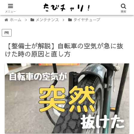
【免許不要に！】電動キックボード「LUUP（ループ）」の始め方
メニュー
検索
ホーム
メンテナンス
タイヤチューブ
PR
【整備士が解説】自転車の空気が急に抜
けた時の原因と直し方