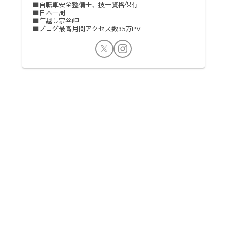
■自転車安全整備士、技士資格保有
■日本一周
■年越し宗谷岬
■ブログ最高月間アクセス数35万PV