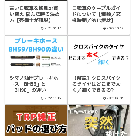
古い自転車を修理or買
自転車のケーブルガイ
い替え 悩んだ時の決め
ドについて【種類／交
方【整備士が解説】
換時期／劣化症状】
2021.04.17
2022.10.19
シマノ油圧ブレーキホ
【解説】クロスバイク
ース「BH59」と
のタイヤはどこまで太
「BH90」の違い
く／細くできるの?
2022.11.18
2022.04.18