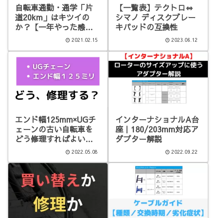
自転車通勤・通学「片
【一覧表】テクトロ⇔
道20km」はキツイの
シマノ ディスクブレー
か？【一年やった感
キパッドの互換性
想】
2021.02.15
2023.06.12
エンド幅125mm×UGチ
インターナショナルA台
ェーンの古い自転車を
座｜180/203mm対応ア
どう修理すればよい
ダプター解説
か？
2022.05.08
2022.09.22