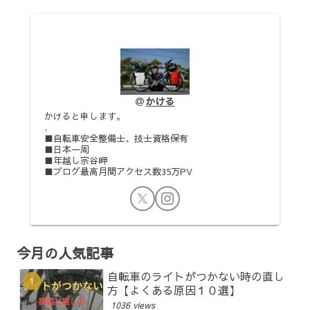
かける
かけると申します。
.
■自転車安全整備士、技士資格保有
■日本一周
■年越し宗谷岬
■ブログ最高月間アクセス数35万PV
今月の人気記事
自転車のライトがつかない時の直し
方【よくある原因１０選】
1036 views