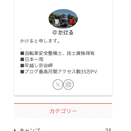
かける
かけると申します。
.
■自転車安全整備士、技士資格保有
■日本一周
■年越し宗谷岬
■ブログ最高月間アクセス数35万PV
カテゴリー
キャンプ
24