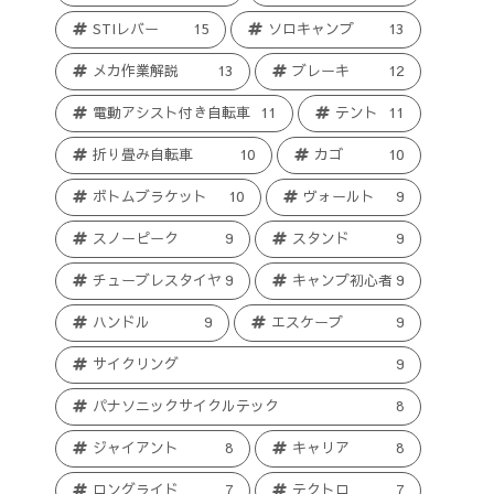
STIレバー
15
ソロキャンプ
13
メカ作業解説
13
ブレーキ
12
電動アシスト付き自転車
11
テント
11
折り畳み自転車
10
カゴ
10
ボトムブラケット
10
ヴォールト
9
スノーピーク
9
スタンド
9
チューブレスタイヤ
9
キャンプ初心者
9
ハンドル
9
エスケープ
9
サイクリング
9
パナソニックサイクルテック
8
ジャイアント
8
キャリア
8
ロングライド
7
テクトロ
7