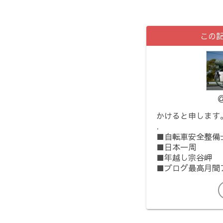
この
かけると申します
.
■自転車安全整備
■日本一周
■年越し宗谷岬
■ブログ最高月間ア