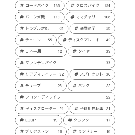
ロードバイク
185
クロスバイク
154
パーツ知識
113
ママチャリ
108
トラブル対処
64
通勤通学
58
チェーン
55
ディスクブレーキ
42
日本一周
42
タイヤ
39
マウンテンバイク
33
リアディレイラー
32
スプロケット
30
チューブ
23
パンク
22
フロントディレイラー
22
ディスクローター
21
子供用自転車
21
LUUP
19
クランク
17
ブリヂストン
16
ランドナー
16