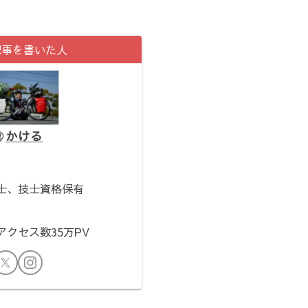
記事を書いた人
かける
。
士、技士資格保有
クセス数35万PV