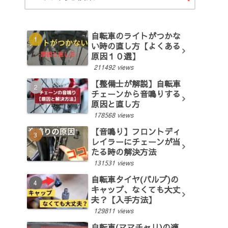
自転車のライトがつかな
い時の直し方【よくある
原因１０選】
211492 views
【整備士が解説】自転車
チェーンから音鳴りする
原因と直し方
178568 views
【音鳴り】フロントディ
レイラーにチェーンが当
たる時の解決方法
131531 views
自転車タイヤ(バルブ)の
キャップ、なくても大丈
夫？【入手方法】
129811 views
自転車(ママチャリ)の適