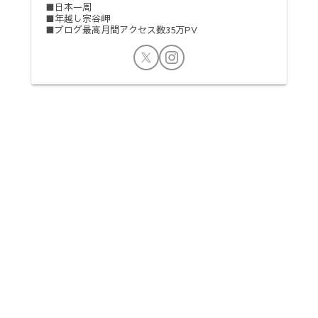
■日本一周
■年越し宗谷岬
■ブログ最高月間アクセス数35万PV