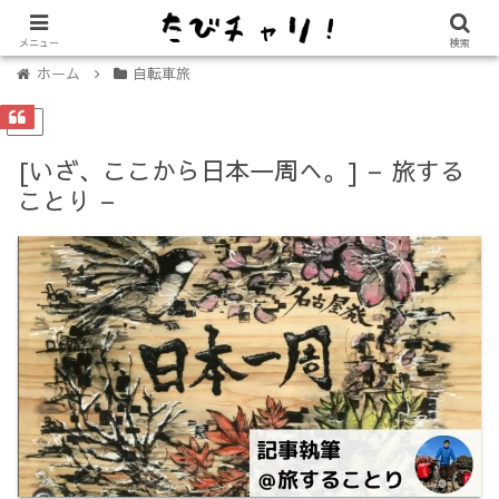
【免許不要に！】電動キックボード「LUUP（ループ）」の始め方
メニュー
検索
ホーム
自転車旅
PR
[いざ、ここから日本一周へ。] – 旅する
ことり –