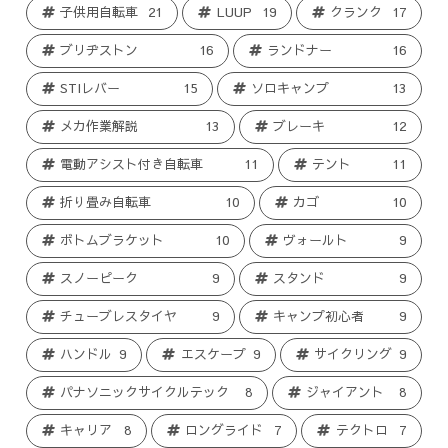
子供用自転車
21
LUUP
19
クランク
17
ブリヂストン
16
ランドナー
16
STIレバー
15
ソロキャンプ
13
メカ作業解説
13
ブレーキ
12
電動アシスト付き自転車
11
テント
11
折り畳み自転車
10
カゴ
10
ボトムブラケット
10
ヴォールト
9
スノーピーク
9
スタンド
9
チューブレスタイヤ
9
キャンプ初心者
9
ハンドル
9
エスケープ
9
サイクリング
9
パナソニックサイクルテック
8
ジャイアント
8
キャリア
8
ロングライド
7
テクトロ
7