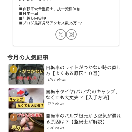
.
■自転車安全整備士、技士資格保有
■日本一周
■年越し宗谷岬
■ブログ最高月間アクセス数35万PV
今月の人気記事
自転車のライトがつかない時の直し
方【よくある原因１０選】
1011 views
自転車タイヤ(バルブ)のキャップ、
なくても大丈夫？【入手方法】
739 views
自転車のバルブ根元から空気が漏れ
る原因は？【整備士が解説】
624 views