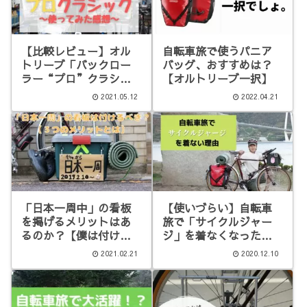
【比較レビュー】オル
自転車旅で使うパニア
トリーブ「バックロー
バッグ、おすすめは？
ラー“プロ”クラシッ
【オルトリーブ一択】
ク」
2021.05.12
2022.04.21
「日本一周中」の看板
【使いづらい】自転車
を掲げるメリットはあ
旅で「サイクルジャー
るのか？【僕は付け
ジ」を着なくなった理
た】
由
2021.02.21
2020.12.10