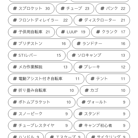
スプロケット
30
チューブ
23
パンク
22
フロントディレイラー
22
ディスクローター
21
子供用自転車
21
LUUP
19
クランク
17
ブリヂストン
16
ランドナー
16
STIレバー
15
ソロキャンプ
13
メカ作業解説
13
ブレーキ
12
電動アシスト付き自転車
11
テント
11
折り畳み自転車
10
カゴ
10
ボトムブラケット
10
ヴォールト
9
スノーピーク
9
スタンド
9
チューブレスタイヤ
9
キャンプ初心者
9
ハンドル
9
エスケープ
9
サイクリング
9