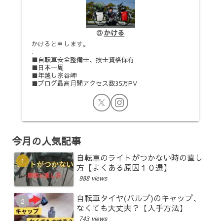
かける
かけると申します。
.
■自転車安全整備士、技士資格保有
■日本一周
■年越し宗谷岬
■ブログ最高月間アクセス数35万PV
今月の人気記事
自転車のライトがつかない時の直し
方【よくある原因１０選】
988 views
自転車タイヤ(バルブ)のキャップ、
なくても大丈夫？【入手方法】
743 views