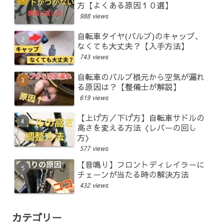
方【よくある原因１０選】
988 views
自転車タイヤ(バルブ)のキャップ、
なくても大丈夫？【入手方法】
743 views
自転車のバルブ根元から空気が漏れ
る原因は？【整備士が解説】
619 views
【上げ方／下げ方】自転車サドルの
高さを変える方法〈レバーの回し
方〉
577 views
【音鳴り】フロントディレイラーに
チェーンが当たる時の解決方法
432 views
カテゴリー