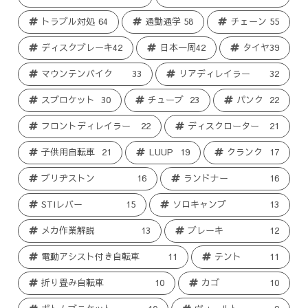
トラブル対処
64
通勤通学
58
チェーン
55
ディスクブレーキ
42
日本一周
42
タイヤ
39
マウンテンバイク
33
リアディレイラー
32
スプロケット
30
チューブ
23
パンク
22
フロントディレイラー
22
ディスクローター
21
子供用自転車
21
LUUP
19
クランク
17
ブリヂストン
16
ランドナー
16
STIレバー
15
ソロキャンプ
13
メカ作業解説
13
ブレーキ
12
電動アシスト付き自転車
11
テント
11
折り畳み自転車
10
カゴ
10