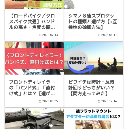
【ロードバイク／クロ
シマノ８速スプロケッ
スバイク共通】ハンド
トの種類と選び方【+互
ルの高さ・角度の調整
換性の確認方法】
方法
2020.07.13
2022.04.17
フロントディレイラー
ビワイチは時計・反時
の「バンド式」「直付
計回りどっちがいい？
け式」とは？【選び
【両方走ってみた】
方】
2022.05.25
2020.12.14