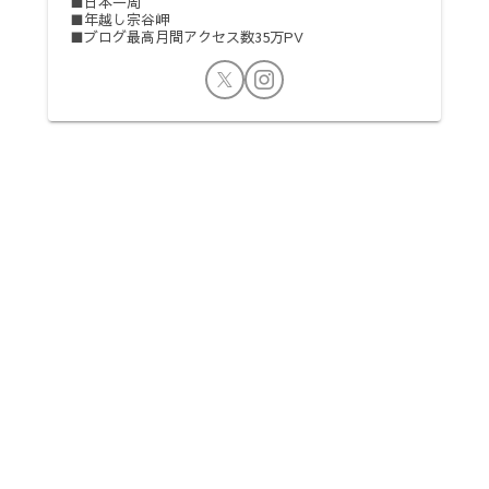
■日本一周
■年越し宗谷岬
■ブログ最高月間アクセス数35万PV