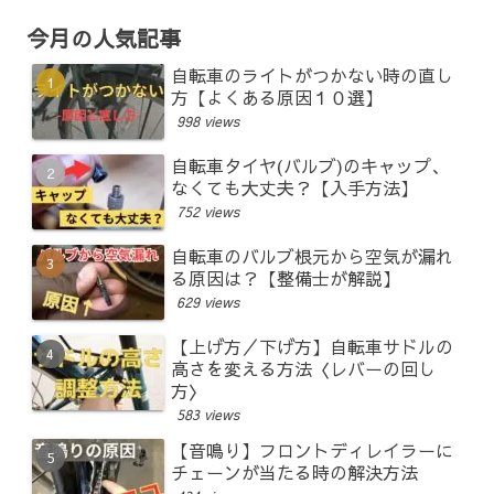
今月の人気記事
自転車のライトがつかない時の直し
方【よくある原因１０選】
998 views
自転車タイヤ(バルブ)のキャップ、
なくても大丈夫？【入手方法】
752 views
自転車のバルブ根元から空気が漏れ
る原因は？【整備士が解説】
629 views
【上げ方／下げ方】自転車サドルの
高さを変える方法〈レバーの回し
方〉
583 views
【音鳴り】フロントディレイラーに
チェーンが当たる時の解決方法