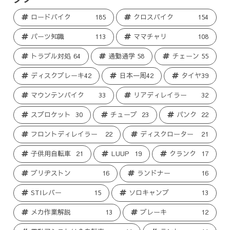
ロードバイク
185
クロスバイク
154
パーツ知識
113
ママチャリ
108
トラブル対処
64
通勤通学
58
チェーン
55
ディスクブレーキ
42
日本一周
42
タイヤ
39
マウンテンバイク
33
リアディレイラー
32
スプロケット
30
チューブ
23
パンク
22
フロントディレイラー
22
ディスクローター
21
子供用自転車
21
LUUP
19
クランク
17
ブリヂストン
16
ランドナー
16
STIレバー
15
ソロキャンプ
13
メカ作業解説
13
ブレーキ
12