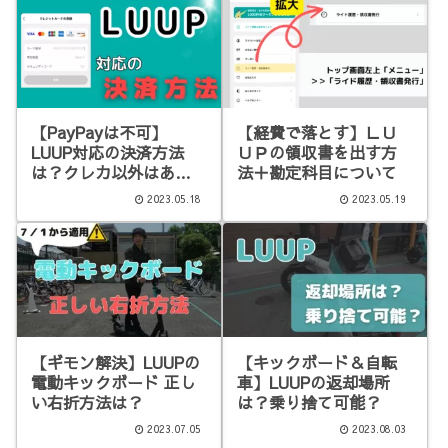
【PayPayは不可】
【経費で落とす】ＬＵ
LUUP対応の決済方法
ＵＰの領収書を出す方
は？クレカ以外はある
法＋勘定科目について
か？
2023.05.18
2023.05.19
【ギモン解決】LUUPの
【キックボード＆自転
電動キックボード 正し
車】LUUPの返却場所
い右折方法は？
は？乗り捨て可能？
2023.07.05
2023.08.03