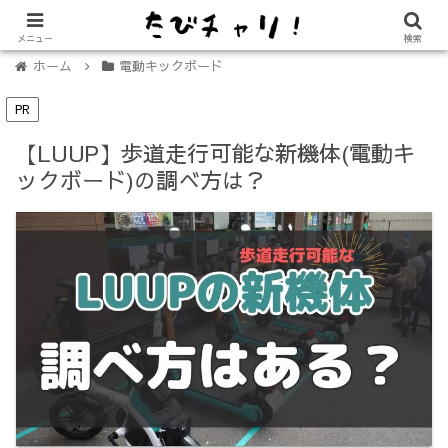
【免許不要に！】電動キックボード「LUUP（ループ）」の始め方
メニュー
検索
ホーム
電動キックボード
PR
【LUUP】歩道走行可能な新機体(電動キ
ックボード)の調べ方は？