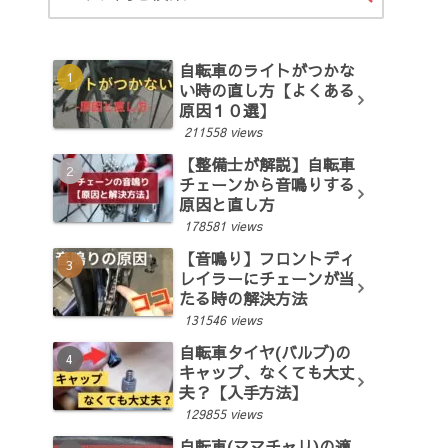
自転車のライトがつかな
い時の直し方【よくある
原因１０選】
211558 views
【整備士が解説】自転車
チェーンから音鳴りする
原因と直し方
178581 views
【音鳴り】フロントディ
レイラーにチェーンが当
たる時の解決方法
131546 views
自転車タイヤ(バルブ)の
キャップ、なくても大丈
夫？【入手方法】
129855 views
自転車(ママチャリ)の適