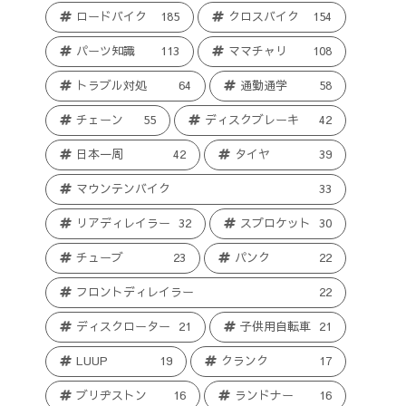
ロードバイク
185
クロスバイク
154
パーツ知識
113
ママチャリ
108
トラブル対処
64
通勤通学
58
チェーン
55
ディスクブレーキ
42
日本一周
42
タイヤ
39
マウンテンバイク
33
リアディレイラー
32
スプロケット
30
チューブ
23
パンク
22
フロントディレイラー
22
ディスクローター
21
子供用自転車
21
LUUP
19
クランク
17
ブリヂストン
16
ランドナー
16