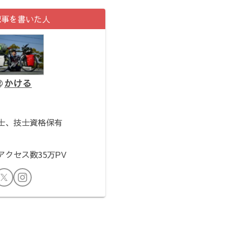
記事を書いた人
かける
。
士、技士資格保有
クセス数35万PV