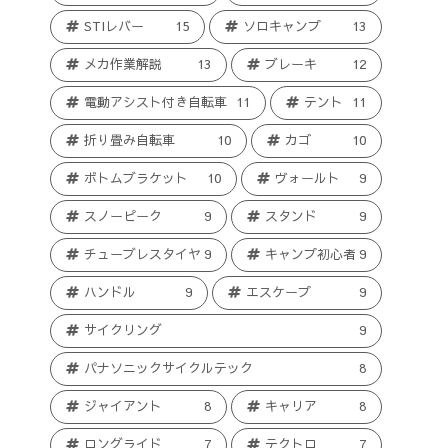
STIレバー
15
ソロキャンプ
13
メカ作業解説
13
ブレーキ
12
電動アシスト付き自転車
11
テント
11
折り畳み自転車
10
カゴ
10
ボトムブラケット
10
ヴォールト
9
スノーピーク
9
スタンド
9
チューブレスタイヤ
9
キャンプ初心者
9
ハンドル
9
エスケープ
9
サイクリング
9
パナソニックサイクルテック
8
ジャイアント
8
キャリア
8
ロングライド
7
テクトロ
7