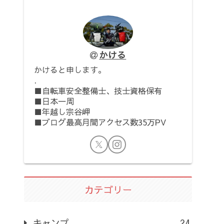
かける
かけると申します。
.
■自転車安全整備士、技士資格保有
■日本一周
■年越し宗谷岬
■ブログ最高月間アクセス数35万PV
カテゴリー
キャンプ
24