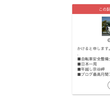
この
かけると申します
.
■自転車安全整備
■日本一周
■年越し宗谷岬
■ブログ最高月間ア